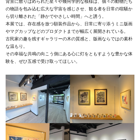
背景に散りばめられた星々や幾何学的な模様は、個々の動物たち
の物語を包み込む広大な宇宙を感じさせ、観る者を日常の喧騒か
ら切り離された「静かでやさしい時間」へと誘う。
本展では、存在感を放つ額装作品から、日常に寄り添うミニ版画
やマグカップなどのプロダクトまでが幅広く展開されている。
古民家の趣を残すギャラリーの木の質感と、版画ならではの素朴
な温もり。
その幸福な共鳴の向こう側にある心に灯をともすような豊かな体
験を、ぜひ五感で受け取ってほしい。