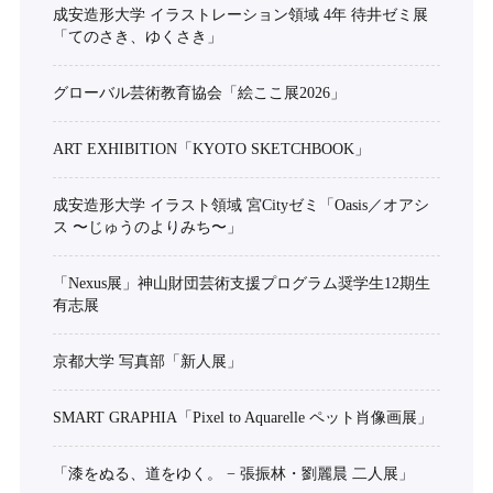
成安造形大学 イラストレーション領域 4年 待井ゼミ展
「てのさき、ゆくさき」
グローバル芸術教育協会「絵ここ展2026」
ART EXHIBITION「KYOTO SKETCHBOOK」
成安造形大学 イラスト領域 宮Cityゼミ「Oasis／オアシ
ス 〜じゅうのよりみち〜」
「Nexus展」神山財団芸術支援プログラム奨学生12期生
有志展
京都大学 写真部「新人展」
SMART GRAPHIA「Pixel to Aquarelle ペット肖像画展」
「漆をぬる、道をゆく。 − 張振林・劉麗晨 二人展」