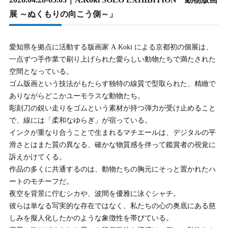
展 ～ぬくもりの向こう側～」
愛知県を拠点に活動する版画家 A.Koki による京都初の個展は、
一点ずつ手作業で刷り上げられた愛らしい動物たちで満たされた
空間となっている。
ゴム版画という技法がもたらす独特の線質で型取られた、精緻で
ありながらどこかユーモラスな動物たち。
彫刻刀の鋭い走りをゴムという素材が持つ弾力が受け止めること
で、線には「柔和なゆらぎ」が宿っている。
インクが重なり合うことで生まれるマチエールは、デジタルの平
滑さとはまた質の異なる、確かな物質感を伴って鑑賞者の視覚に
訴えかけてくる。
作品の多くに共通するのは、動物たちの胸元にそっと置かれたハ
ートのモチーフだ。
夜空を背景に佇むシカや、波間を優雅に泳ぐシャチ。
彼らは単なる写実的な存在ではなく、私たちの心の奥底にある慈
しみを擬人化したかのような象徴性を帯びている。