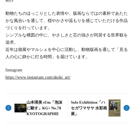
制作
動物たちのほっこりとした表情や、版画ならではの素朴であたた
かな風合いを通して、穏やかさや温もりを感じていただける作品
づくりを行っています。
シンプルな構図の中に、やさしさと芯の強さが同居する世界観を
追求。
近年は個展やマルシェを中心に活動し、動物版画を通して「見る
人の心に静かに灯る時間」を届けています。
Instagram
https://www.instagram.com/akoki_art/
山本瑛美 sUm「泡沫
Solo Exhibition「ハ
に馳す」KG+ No.78
セガワマサヤ 水彩画
KYOTOGRAPHIE
展」