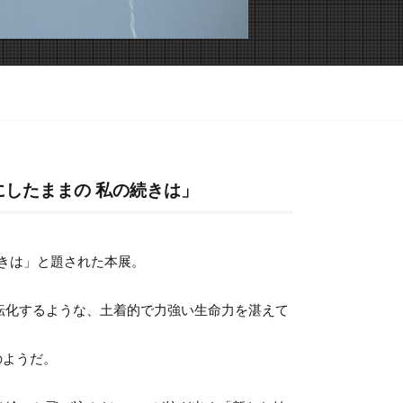
き去りにしたままの 私の続きは」
続きは」と題された本展。
転化するような、土着的で力強い生命力を湛えて
のようだ。