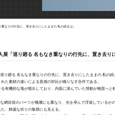
名もなき重なりの行先に、置き去りにしたままの 私の続きは」
.shion. 二人展「巡り廻る 名もなき重なりの行先に、置
よる「巡り廻る 名もなき重なりの行先に、置き去りにしたままの 私の
された素材の違いによる質感の対比が織りなす合作である。
せる有機的な塊が噴出しており、内面に潜んでいた情動が物質へと
や繊細な網目状のパーツが幾層にも重なり、光を孕んで浮遊しているか
れた、静謐な祈りの集積にも見える。