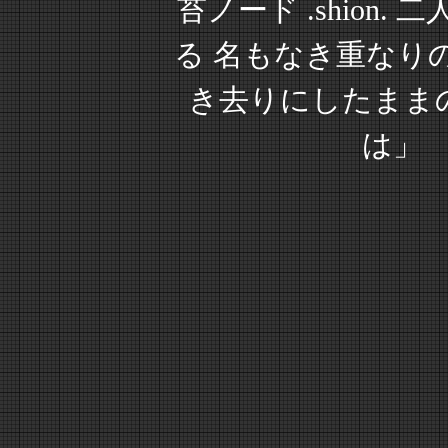
苔ノード .shion.
る 名もなき重なり
き去りにしたまま
は」