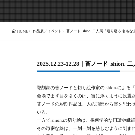
作品展／イベント
苔ノード .shion. 二人展「巡り廻る 
HOME
2025.12.23-12.28｜苔ノード 
彫刻家の苔ノードと切り絵作家の.shion.に
会場でまず目を引くのは、宙に浮くように設置
苔ノードの彫刻作品は、人の頭部から雲を思わ
いる。
一方で.shion.の切り絵は、幾何学的な円環
その緻密な線は、一刻一刻を慈しむように刻ま