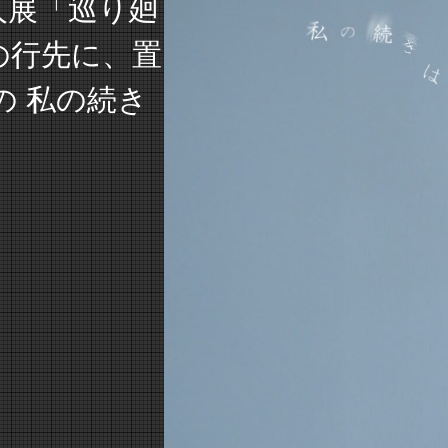
 二人展「巡り廻
の行先に、置
の 私の続き