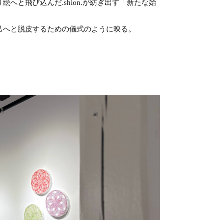
と飛び込んだ.shion.が紡ぎ出す「新たな始
己へと脱皮するための儀式のように映る。