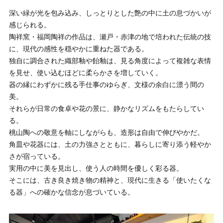
深い緑が光を包み込み、しっとりとした艶の中に土の息づかいが
感じられる。
陶祥窯・福岡陶祥の作品は、瀬戸・赤津の地で培われた伝統の技
に、現代の感性を穏やかに重ねた器である。
独自に調合された織部釉や飴釉は、見る角度によって複雑な表情
を見せ、使い込むほどに柔らかさを増していく。
器の縁にわずかに残る手仕事のゆらぎ、文様の余白に漂う間の
美。
それらが日常の食卓や花の景に、静かなリズムをもたらしてい
る。
桃山陶への敬意を軸にしながらも、造形は自由で伸びやかだ。
角皿や花器には、土の力強さとともに、暮らしに寄り添う軽やか
さが宿っている。
実用の中に美を見出し、使う人の時間を優しく彩る器。
そこには、古き良き焼き物の精神と、現代に生きる「使いたくな
る器」への確かな信念が息づいている。