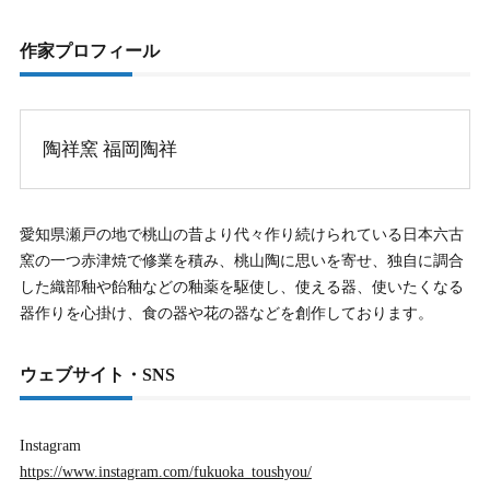
作家プロフィール
陶祥窯 福岡陶祥
愛知県瀬戸の地で桃山の昔より代々作り続けられている日本六古
窯の一つ赤津焼で修業を積み、桃山陶に思いを寄せ、独自に調合
した織部釉や飴釉などの釉薬を駆使し、使える器、使いたくなる
器作りを心掛け、食の器や花の器などを創作しております。
ウェブサイト・SNS
Instagram
https://www.instagram.com/fukuoka_toushyou/